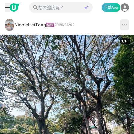
下載App
NicoleHeiTong
2026/06/02
1
/
10
Next