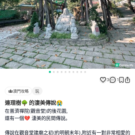
3
1
澳門攻略
玩
連理樹🌳 的淒美傳說😭
在普濟禪院(觀音堂)的後花園,
還有一個💔 淒美的民間傳說｡
傳說在觀音堂建廟之初(約明朝末年),附近有一對非常相愛的