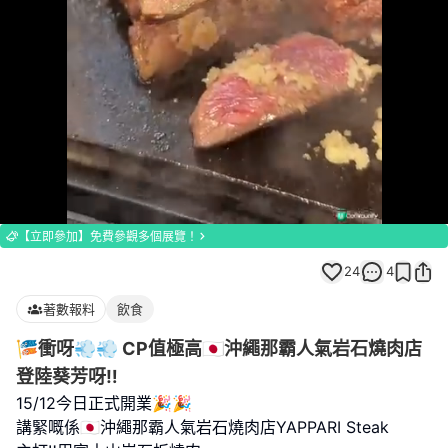
Loaded
:
Unmute
100.00%
【立即參加】免費參觀多個展覽！
24
4
著數報料
飲食
🎏衝呀💨💨 CP值極高🇯🇵沖繩那霸人氣岩石燒肉店
登陸葵芳呀‼️
15/12今日正式開業🎉🎉
講緊嘅係🇯🇵沖繩那霸人氣岩石燒肉店YAPPARI Steak