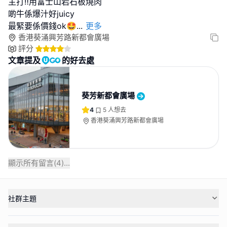
主打‼️用富士山岩石板燒肉
啲牛係爆汁好juicy
最緊要係價錢ok🤩
...
更多
香港葵涌興芳路新都會廣場
評分
文章提及
的好去處
葵芳新都會廣場
4
5
人想去
香港葵涌興芳路新都會廣場
顯示所有留言(
4
)...
社群主題