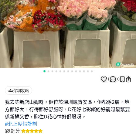
1
0
深圳攻略
我去咗新店山姆呀，佢位於深圳嘅寶安區，佢都係2層，地
方都好大，行得都好舒服呀，D花好七彩繽紛好靚呀最緊要
#北上度假計劃
評分