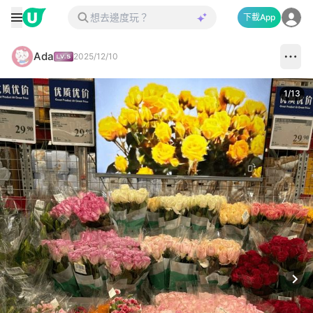
下載App
Ada
2025/12/10
1
/
13
Next