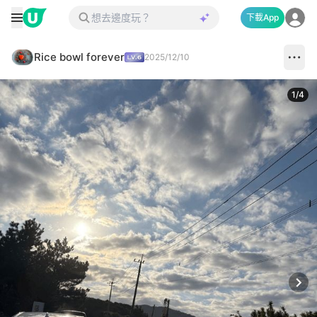
下載App
Rice bowl forever
2025/12/10
1
/
4
Next