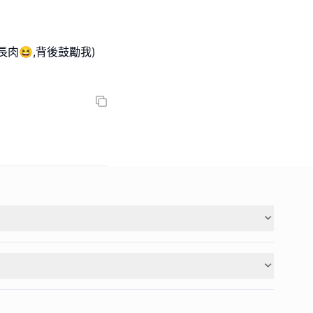
肉😆,背後鼓勵我)