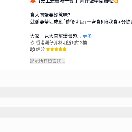
🦀【史上最豪嘅一餐 】灣仔蟹季開鑼啦💥
食大閘蟹要幾惹味?
就係要帶埋成班｢幕後功臣｣一齊食!(陪我食+分擔長
大家一見大閘蟹爆膏超
...
更多
香港灣仔菲林明道1號12樓
評分
顯示所有留言(
1
)...