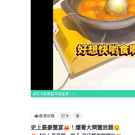
Loaded
:
100.00%
打卡即賞超市現金券！
香港攻略
打卡
食
史上最豪蟹宴🦀！爆膏大閘蟹放題🤤