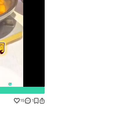
Unmute
15
1