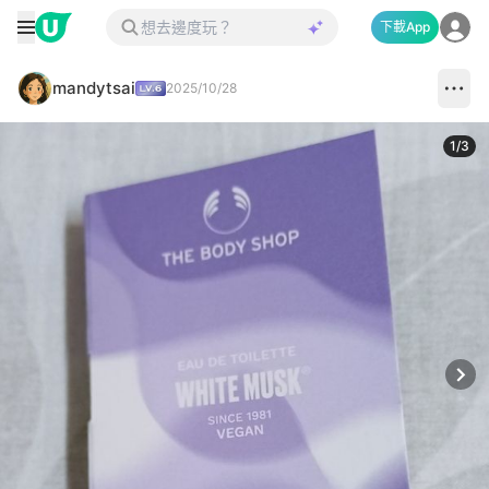
下載App
mandytsai
2025/10/28
1
/
3
Next