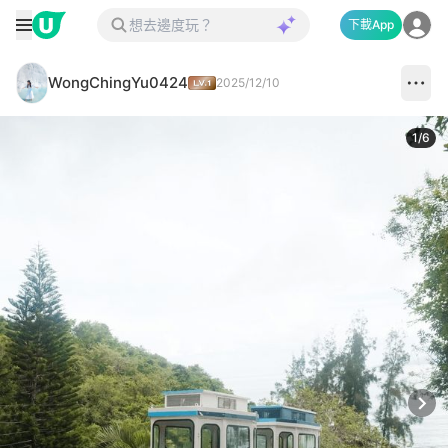
下載App
WongChingYu0424
2025/12/10
1
/
6
Next