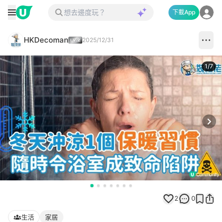
下載App
HKDecoman
2025/12/31
1
/
7
Next
2
0
生活
家居