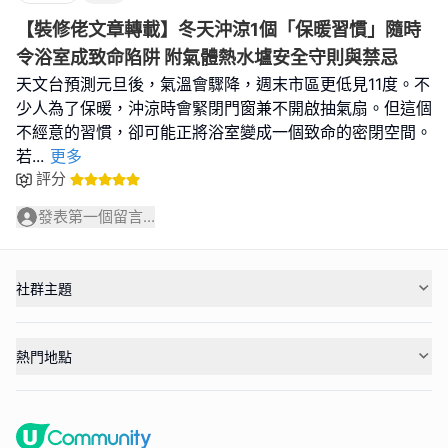
【裝修佬文章轉載】冬天沖涼1個「保暖習慣」隨時
令浴室成致命陷阱 附氣體熱水壚安全守則與禁忌
天文台預測元旦後，氣溫會驟降，週末市區更低見11度。不
少人為了保暖，沖涼時會緊閉門窗兼不開啟抽氣扇。但這個
不經意的習慣，卻可能正將浴室變成一個致命的密閉空間。
若
...
更多
評分
發表第一個留言...
社群主題
熱門地點