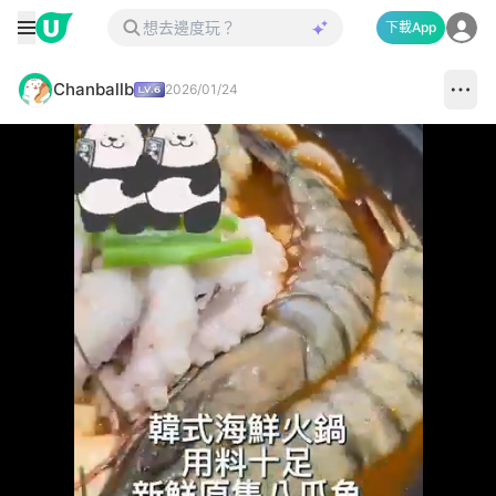
下載App
Chanballb
2026/01/24