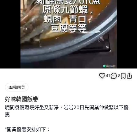
Loaded
:
Unmute
92.31%
41
8
韓國菜
好味韓國飯卷
呢間餐廳環境好坐又新淨，岩岩20日先開業仲做緊以下優
惠
”開業優惠安排如下：