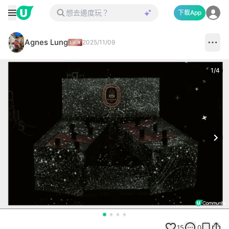
下載App
Agnes Lung
2025/11/09
1
/
4
Next
15
0