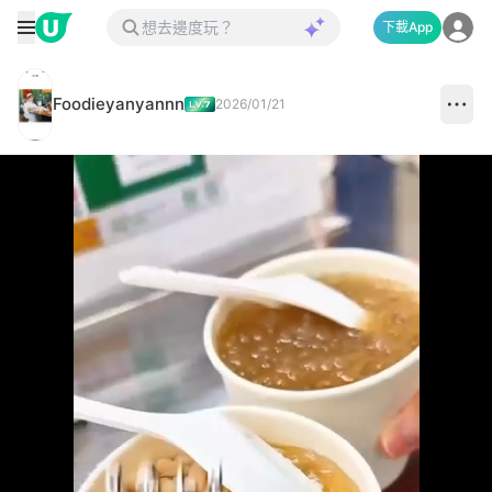
下載App
Foodieyanyannn
2026/01/21