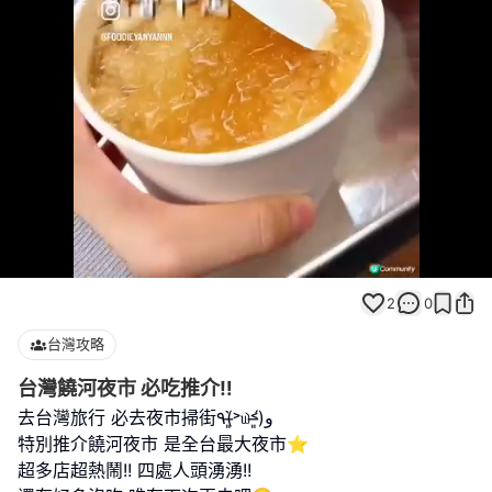
Loaded
:
Unmute
100.00%
2
0
台灣攻略
台灣饒河夜市 必吃推介‼️
去台灣旅行 必去夜市掃街٩(˃̶͈̀௰˂̶͈́)و
特別推介饒河夜市 是全台最大夜市⭐️
超多店超熱鬧!! 四處人頭湧湧!!