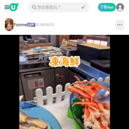
下載App
fionne
2026/06/22