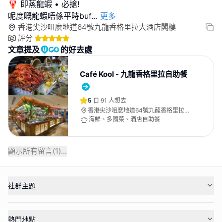
🦞 即蒸龍蝦 • 必搶!
呢度嘅龍蝦唔係平時buf
...
更多
香港尖沙咀麼地道64號九龍香格里拉大酒店閣樓
評分
文章提及
的好去處
Café Kool - 九龍香格里拉自助餐
5
91
人想去
香港尖沙咀麼地道64號九龍香格里拉大
酒店閣樓
海鮮、多國菜、酒店自助餐
顯示所有留言(
1
)...
社群主題
熱門地點