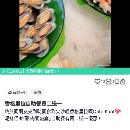
Loaded
:
Unmute
100.00%
【立即參加】免費參觀多個展覽！
10
1
著數報料
飲食
香格里拉自助餐買二送一
終於同朋友夾到時間食到尖沙咀香格里拉嘅Cafe Kool💖!
呢排佢哋個｢肉饗盛宴｣自助餐有買二送一優惠‼️