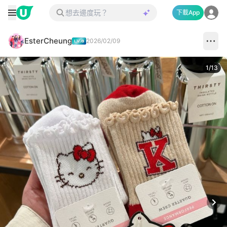
下載App
EsterCheung
2026/02/09
1
/
13
Next