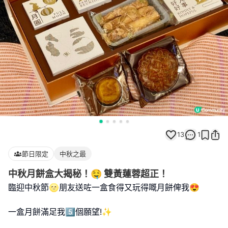
13
1
節日限定
中秋之最
中秋月餅盒大揭秘！🤤 雙黃蓮蓉超正！
臨迎中秋節🌝朋友送咗一盒食得又玩得嘅月餅俾我😍
一盒月餅滿足我5️⃣個願望!✨