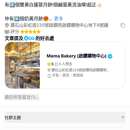
有2️⃣個雙黃白蓮蓉月餅!個鹹蛋黃流油㗎!超正👍🏻
仲有4️⃣個奶黃月餅🥮
...
更多
鑽石山彩虹道235號啟鑽苑啟鑽購物中心地下6號舖
評分
文章提及
的好去處
Mama Bakery (啟鑽購物中心)
5
6
人想去
鑽石山彩虹道235號啟鑽苑啟鑽購物中
心地下6號舖
方包、西式、烘焙店
顯示所有留言(
1
)...
社群主題