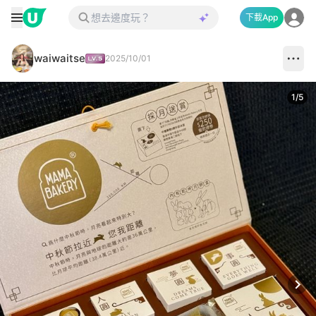
下載App
waiwaitse
2025/10/01
1
/
5
Next