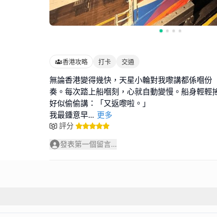
香港攻略
打卡
交通
無論香港變得幾快，天星小輪對我嚟講都係嗰份
奏。每次踏上船嗰刻，心就自動變慢。船身輕輕
好似偷偷講：「又返嚟啦。」
我最鍾意早
...
更多
評分
發表第一個留言...