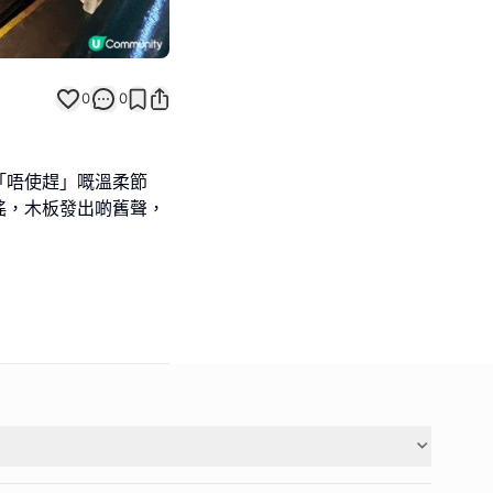
0
0
「唔使趕」嘅溫柔節
搖，木板發出啲舊聲，