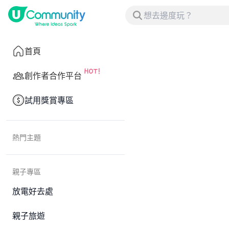
首頁
創作者合作平台
試用獎賞專區
熱門主題
親子專區
放電好去處
親子旅遊