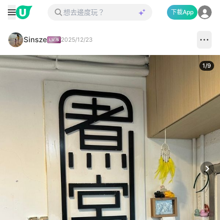
下載App
Sinsze
2025/12/23
1
/
9
Next