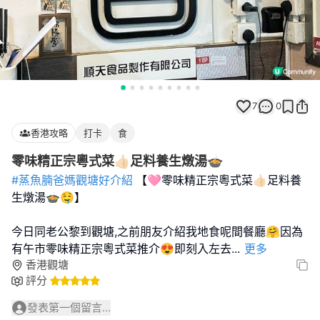
7
0
香港攻略
打卡
食
零味精正宗粵式菜👍🏻足料養生燉湯🍲
#蒸魚腩爸媽觀塘好介紹
【🩷零味精正宗粵式菜👍🏻足料養
生燉湯🍲🤤】
今日同老公黎到觀塘,之前朋友介紹我地食呢間餐廳🤗因為
有午市零味精正宗粵式菜推介😍即刻入左去
...
更多
香港觀塘
評分
發表第一個留言...