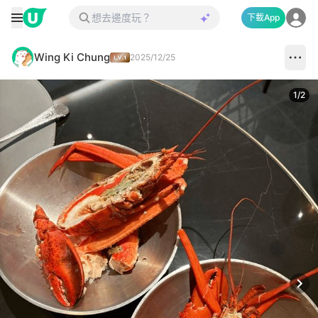
下載App
Wing Ki Chung
2025/12/25
1
/
2
Next