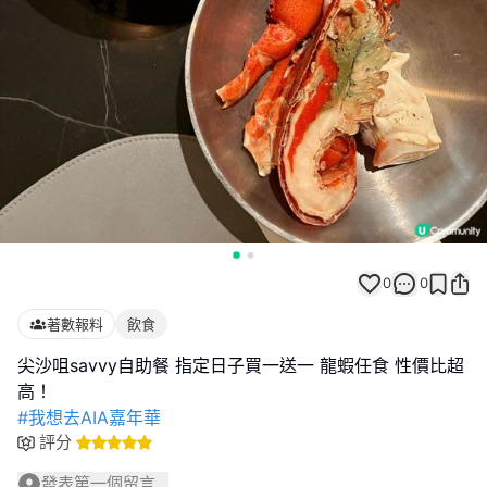
0
0
著數報料
飲食
尖沙咀savvy自助餐 指定日子買一送一 龍蝦任食 性價比超
#我想去AIA嘉年華
評分
發表第一個留言...