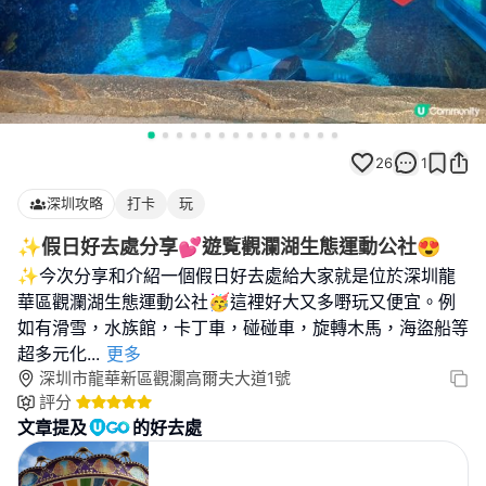
26
1
深圳攻略
打卡
玩
✨️假日好去處分享💕遊覧觀瀾湖生態運動公社😍
✨今次分享和介紹一個假日好去處給大家就是位於深圳龍
華區觀瀾湖生態運動公社🥳這裡好大又多嘢玩又便宜。例
如有滑雪，水族館，卡丁車，碰碰車，旋轉木馬，海盜船等
超多元化
...
更多
深圳市龍華新區觀瀾高爾夫大道1號
評分
文章提及
的好去處