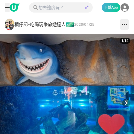
下載App
積仔記-吃喝玩樂旅遊達人
2026/04/25
1
/
14
Next