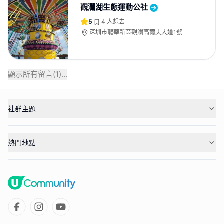
觀瀾湖生態運動公社
5
4
人想去
深圳市龍華新區觀瀾高爾夫大道1號
顯示所有留言(
1
)...
社群主題
熱門地點