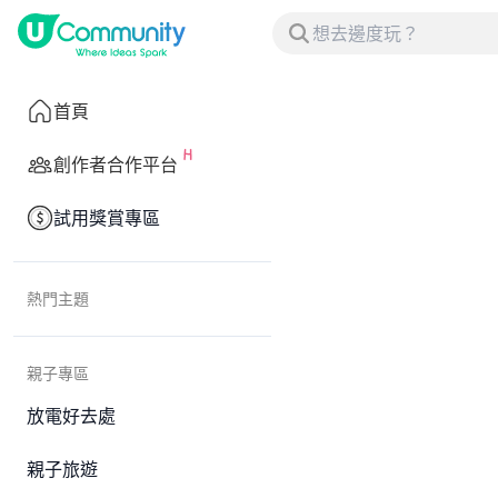
首頁
創作者合作平台
試用獎賞專區
熱門主題
親子專區
放電好去處
親子旅遊