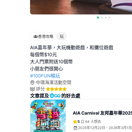
香港攻略
玩
AIA嘉年華，大玩機動遊戲，和攤位遊戲
每個幣$10元
大人門票附送10個幣
#100FUN暢玩
中環海濱活動空間
評分
文章提及
的好去處
AIA Carnival 友邦嘉年華202
5
64
人想去
2025年12月22日 - 2026年3月1日