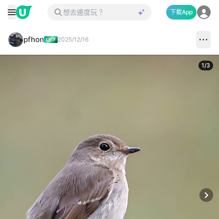
下載App
pfhon
2025/12/16
1
/
3
Next