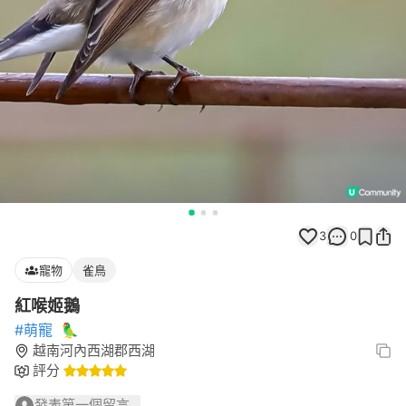
3
0
寵物
雀鳥
紅喉姬鵝
#萌寵
🦜
越南河內西湖郡西湖
評分
發表第一個留言...