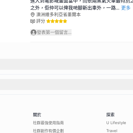
進入到電影嘅畫面當中，而依兩蒸氣火車最特別
之外，佢仲可以俾我哋腳新出車外，一路
...
更多
澳洲維多利亞省墨爾本
評分
發表第一個留言...
關於
探索
社群最強使用指南
U Lifestyle
社群創作有價企劃
Travel