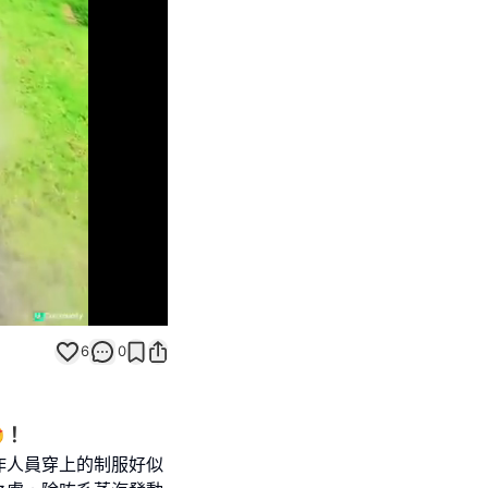
Unmute
6
0
！
作人員穿上的制服好似