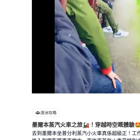
Loaded
:
100.00%
澳洲攻略
墨爾本蒸汽火車之旅🚂！穿越時空嘅體驗
去到墨爾本坐普分利蒸汽小火車真係超級正！工