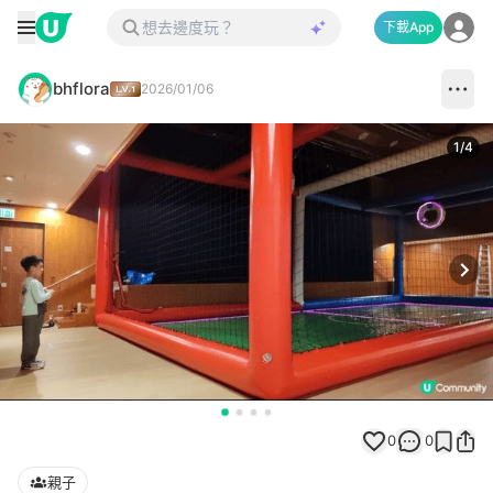
下載App
bhflora
2026/01/06
1
/
4
Next
0
0
親子