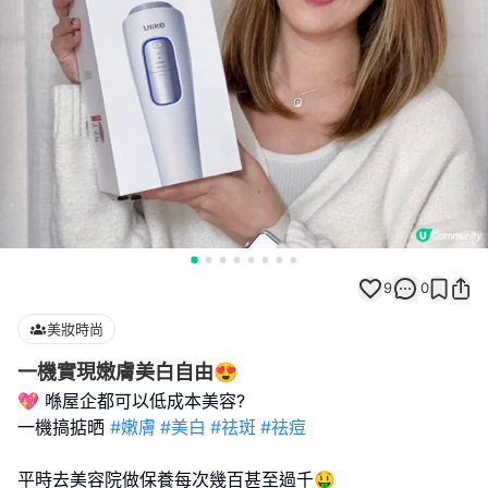
9
0
美妝時尚
一機實現嫩膚美白自由😍
💖 喺屋企都可以低成本美容?
一機搞掂晒
#嫩膚
#美白
#祛斑
#祛痘
平時去美容院做保養每次幾百甚至過千🤑