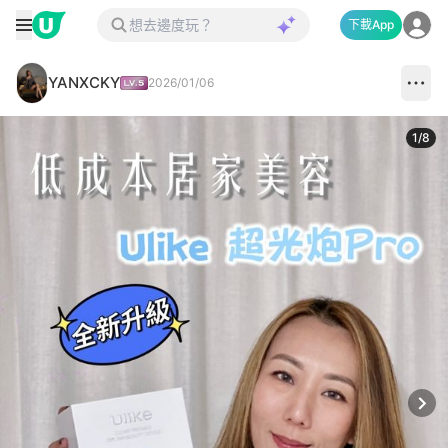
下載App
YANXCKY
2026/01/06
1
/
8
Next