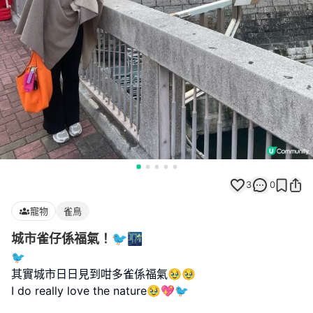
3
0
寵物
雀鳥
城市雀仔係福氣！🐦🌃
🐦
其實城市日日見到咁多雀係福氣🥹🥹
I do really love the nature🥹💖🐦