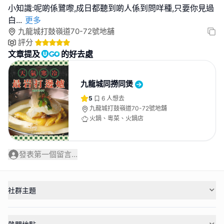
小知識:呢啲係鷺嚟,成日都聽到啲人係到問咩種,只要你見過
白
...
更多
九龍城打鼓嶺道70-72號地舖
評分
文章提及
的好去處
九龍城同撈同煲
5
6
人想去
九龍城打鼓嶺道70-72號地舖
火鍋、粵菜、火鍋店
發表第一個留言...
社群主題