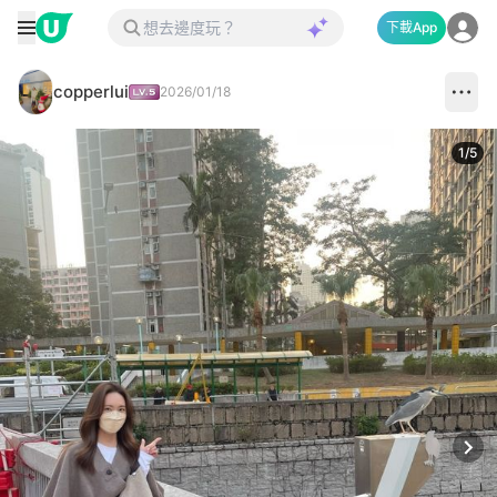
下載App
copperlui
2026/01/18
1
/
5
Next