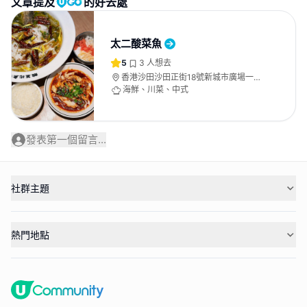
文章提及
的好去處
太二酸菜魚
5
3
人想去
香港沙田沙田正街18號新城市廣場一期2
樓249號舖
海鮮、川菜、中式
發表第一個留言...
社群主題
熱門地點