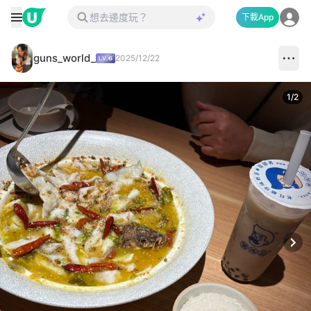
下載App
guns_world_
2025/12/22
1
/
2
Next