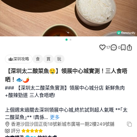
17
0
深圳攻略
食
買
玩
【深圳太二酸菜魚🤤】領展中心城實測！三人食唔
晒！🐟🌶️
### 【深圳太二酸菜魚實測】領展中心城分店 新鮮魚肉
+酸辣勁道 三人食唔晒!
上個週末過關去深圳領展中心城,終於試到超人氣嘅 **｢太
二酸菜魚｣** !真係
...
更多
香港沙田沙田正街18號新城市廣場一期2樓249號舖
評分