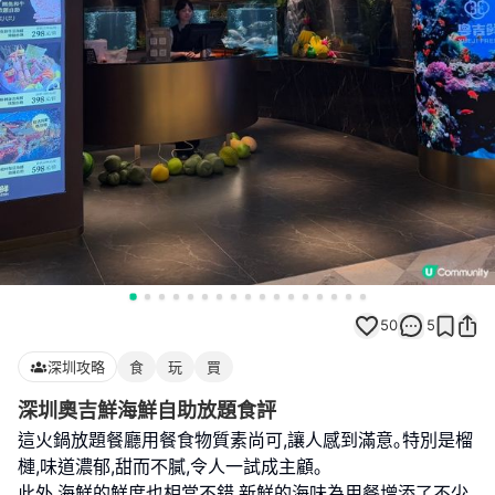
50
5
深圳攻略
食
玩
買
深圳奧吉鮮海鮮自助放題食評
這火鍋放題餐廳用餐食物質素尚可,讓人感到滿意｡特別是榴
槤,味道濃郁,甜而不膩,令人一試成主顧｡
此外,海鮮的鮮度也相當不錯,新鮮的海味為用餐增添了不少