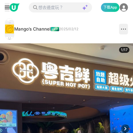
下載App
Mango’s Channel
2025/02/12
1
/
17
Next