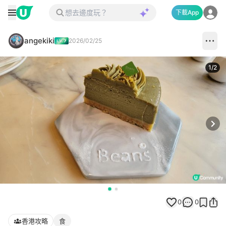
下載App
angekiki
2026/02/25
1
/
2
Next
0
0
香港攻略
食