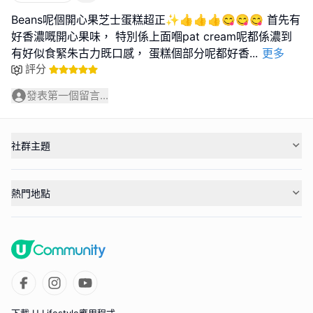
Beans呢個開心果芝士蛋糕超正✨️👍👍👍😋😋😋 首先有
好香濃嘅開心果味， 特別係上面嗰pat cream呢都係濃到
有好似食緊朱古力既口感， 蛋糕個部分呢都好香
...
更多
評分
發表第一個留言...
社群主題
熱門地點