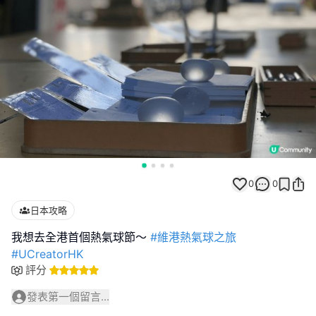
0
0
日本攻略
我想去全港首個熱氣球節～
#維港熱氣球之旅
#UCreatorHK
評分
發表第一個留言...