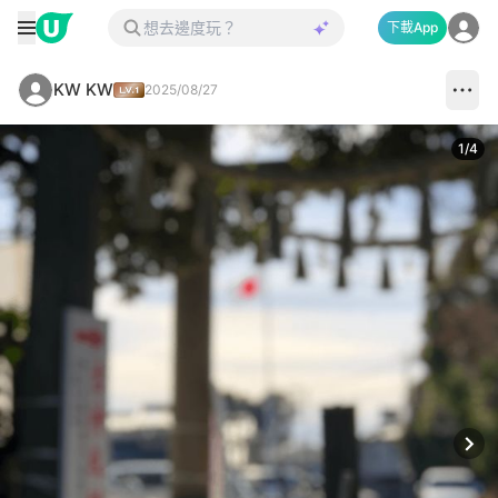
下載App
KW KW
2025/08/27
1
/
4
Next