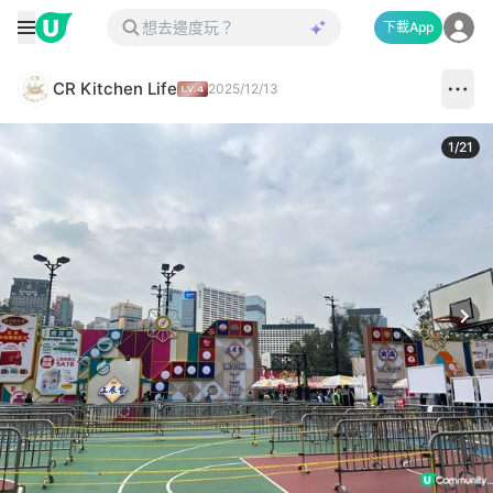
下載App
CR Kitchen Life
2025/12/13
1
/
21
Next