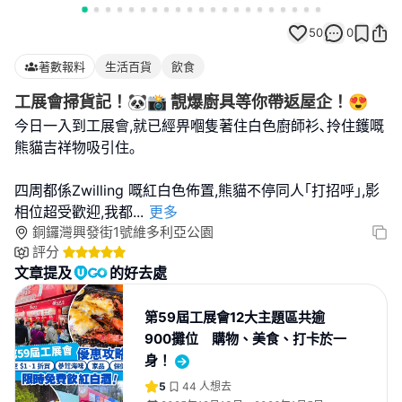
50
0
著數報料
生活百貨
飲食
工展會掃貨記！🐼📸 靚爆廚具等你帶返屋企！😍
今日一入到工展會,就已經畀嗰隻著住白色廚師衫､拎住鑊嘅
熊貓吉祥物吸引住｡
四周都係Zwilling 嘅紅白色佈置,熊貓不停同人｢打招呼｣,影
相位超受歡迎,我都
...
更多
銅鑼灣興發街1號維多利亞公園
評分
文章提及
的好去處
第59屆工展會12大主題區共逾
900攤位 購物、美食、打卡於一
身！
5
44
人想去