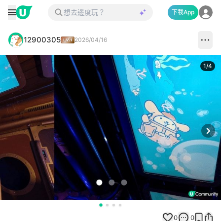
下載App
12900305
2026/04/16
1
/
4
Next
0
0