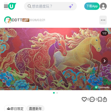
下載App
DDTT
2026/02/21
1
/
2
Next
0
0
節日限定
農曆新年