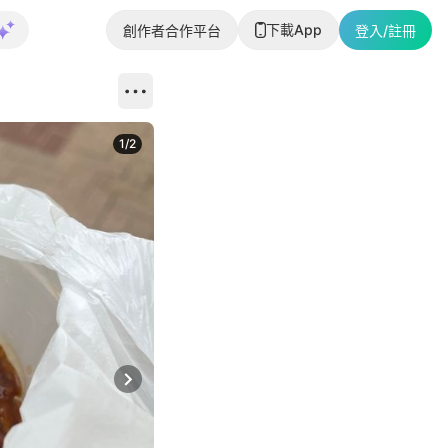
下載App
創作者合作平台
登入/註冊
1
/
2
即睇更多社
Next slide
返回帖文