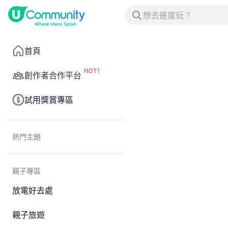
首頁
創作者合作平台
試用獎賞專區
熱門主題
親子專區
放電好去處
親子旅遊