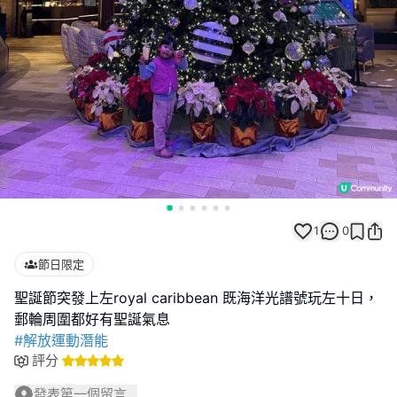
1
0
節日限定
聖誕節突發上左royal caribbean 既海洋光譜號玩左十日，
#解放運動潛能
評分
發表第一個留言...