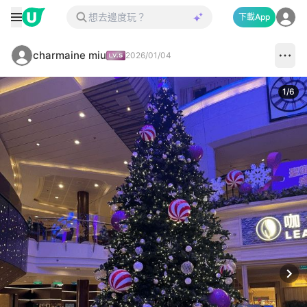
下載App
charmaine miu
2026/01/04
1
/
6
Next