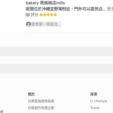
bakery 既姊妹店mills
呢間位於沖繩宜野灣附近，門外可以提供泊
...
更
評分
發表第一個留言...
關於
探索
社群最強使用指南
U Lifestyle
社群創作有價企劃
Travel
程式