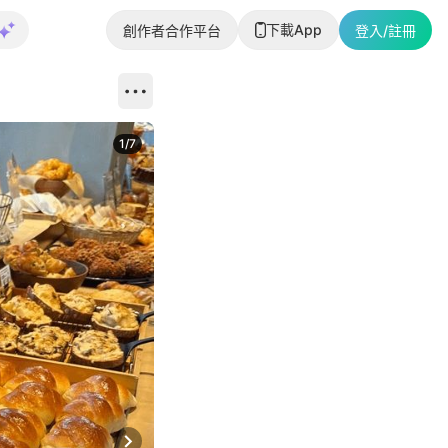
下載App
創作者合作平台
登入/註冊
1
/
7