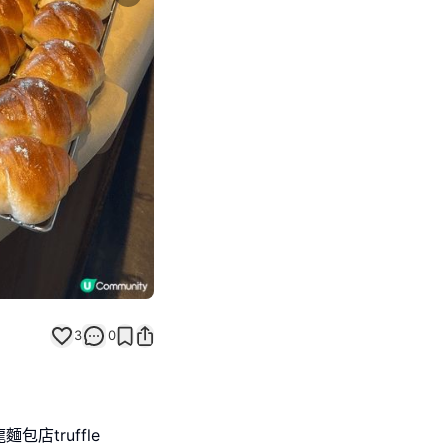
Next slide
3
0
店truffle