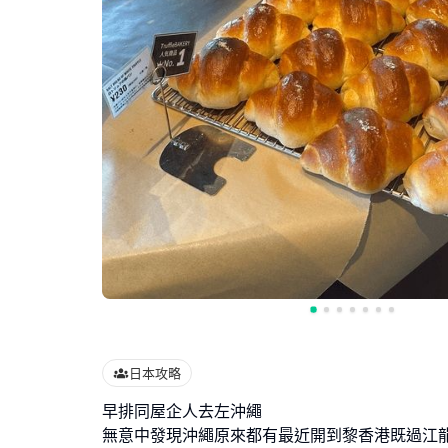
日本攻略
早排同屋企人去左沖繩
無意中發現沖繩原來都有最近開到黎香港既過江龍麵包