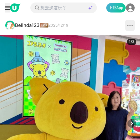
下載App
Belinda123
2025/12/19
1
/
3
Next