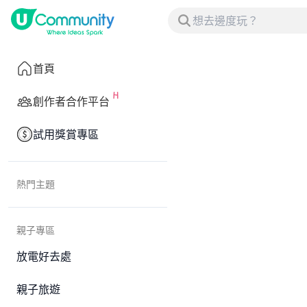
首頁
創作者合作平台
試用獎賞專區
熱門主題
親子專區
放電好去處
親子旅遊