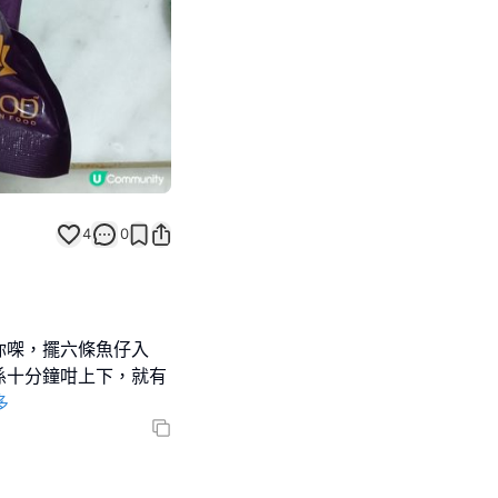
4
0
你㗎，擺六條魚仔入
係十分鐘咁上下，就有
多