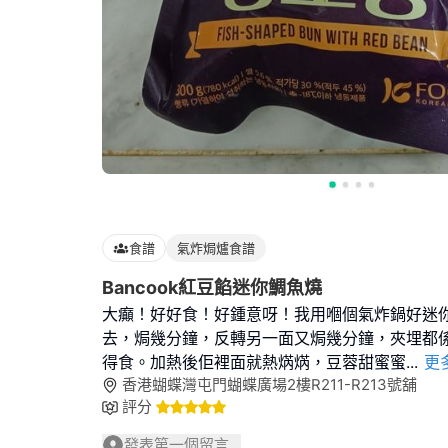
食譜
氣炸焗爐食譜
Bancook紅豆餡迷你鯛魚燒
大癲！好好食！好鍾意呀！我用嗰個氣炸鍋好迷
去，焗幾分鐘，反轉另一面又焗幾分鐘，夾埋都
得食。加熱後佢裡面就熱焫焫，豆蓉甜蜜蜜
...
更
香港蝴蝶灣屯門蝴蝶廣場2樓R211-R213號舖
評分
發表第一個留言...