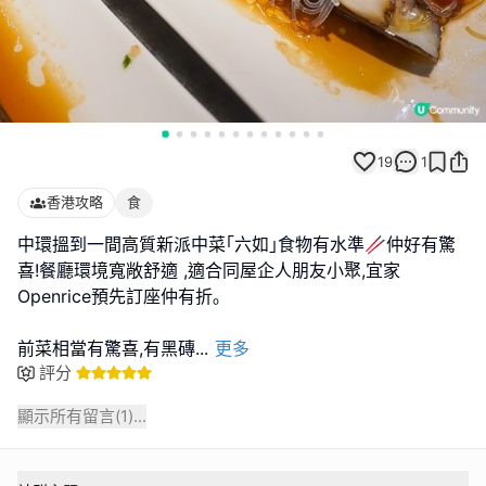
19
1
香港攻略
食
中環搵到一間高質新派中菜｢六如｣食物有水準🥢仲好有驚
喜!餐廳環境寬敞舒適 ,適合同屋企人朋友小聚,宜家
Openrice預先訂座仲有折｡
前菜相當有驚喜,有黑磚
...
更多
評分
顯示所有留言(
1
)...