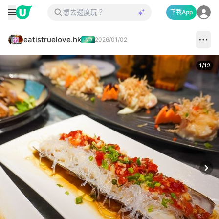
下載App
eatistruelove.hk
2026/01/02
1
/
12
Next