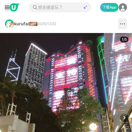
下載App
kurufai
2025/12/22
1
/
5
Next