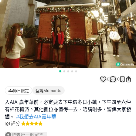
0
0
節日限定
聖誕Moments
入AIA 嘉年華前，必定要去下中環冬日小鎮，下午四至六仲
有棉花糖派。其他攤位亦值得一去，唔講咁多，留俾大家發
掘。
#我想去AIA嘉年華
評分
發表第一個留言...