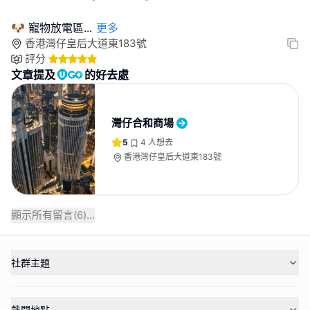
🐶 寵物放電區
...
更多
香港灣仔皇后大道東183號
評分
文章提及
的好去處
灣仔合和商場
5
4
人想去
香港灣仔皇后大道東183號
顯示所有留言(
6
)...
社群主題
熱門地點