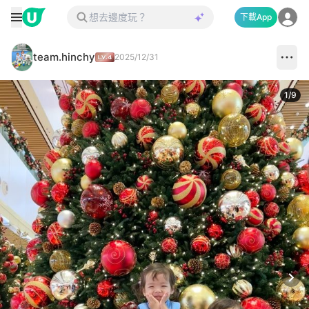
下載App
team.hinchy
2025/12/31
1
/
9
Next