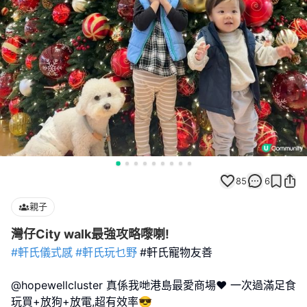
85
6
親子
灣仔City walk最強攻略嚟喇!
#軒氏儀式感
#軒氏玩乜野
#軒氏寵物友善
@hopewellcluster 真係我哋港島最愛商場❤️ 一次過滿足食
玩買+放狗+放電,超有效率😎