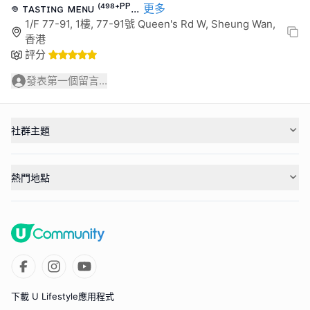
𖦹 ᴛᴀsᴛɪɴɢ ᴍᴇɴᴜ ⁽⁴⁹⁸⁺ᴾᴾ
...
更多
1/F 77-91, 1樓, 77-91號 Queen's Rd W, Sheung Wan,
香港
評分
發表第一個留言...
社群主題
熱門地點
下載 U Lifestyle應用程式