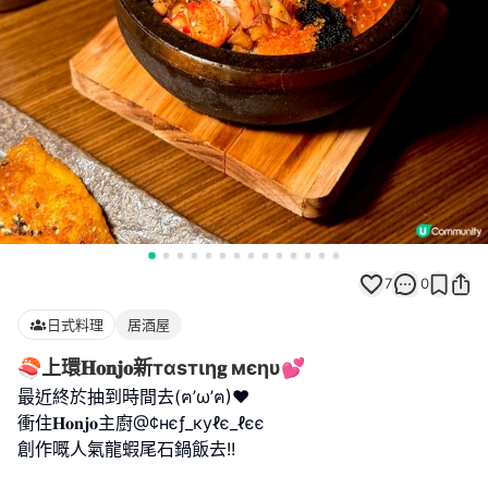
7
0
日式料理
居酒屋
🍣上環𝐇𝐨𝐧𝐣𝐨新тαѕтιη𝐠 мєηυ💕
最近終於抽到時間去(ฅ’ω’ฅ)♥
衝住𝐇𝐨𝐧𝐣𝐨主廚@¢нєƒ_куℓє_ℓєє
創作嘅人氣龍蝦尾石鍋飯去!!