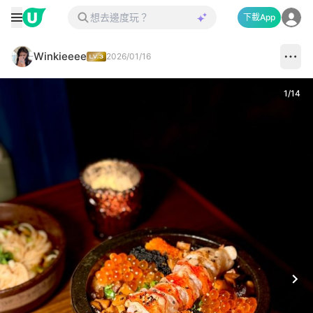
下載App
Winkieeee
2026/01/16
1
/
14
Next