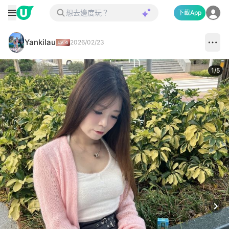
下載App
Yankilau
2026/02/23
1
/
5
Next