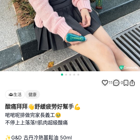
11
0
生活
健康
酸痛拜拜👋舒緩疲勞好幫手💪
啱啱呢排做完家長義工🥹
不停上上落落‼️肌肉超級酸痛
✨G&D 古丹冷熱薑鬆油 50ml