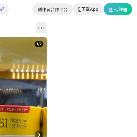
下載App
創作者合作平台
登入/註冊
1
/
2
即睇更多社