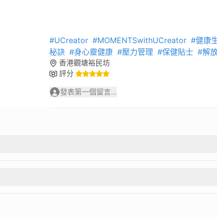
#UCreator
#MOMENTSwithUCreator
#健康
秘訣
#身心靈健康
#壓力管理
#保健貼士
#解
香港觀塘裕民坊
評分
發表第一個留言...