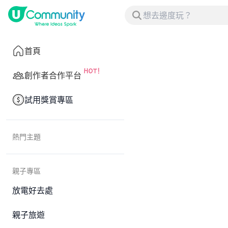
首頁
創作者合作平台
試用獎賞專區
熱門主題
親子專區
放電好去處
親子旅遊