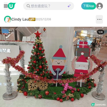
下載App
Cindy Lau
2025/12/08
1
/
4
Next