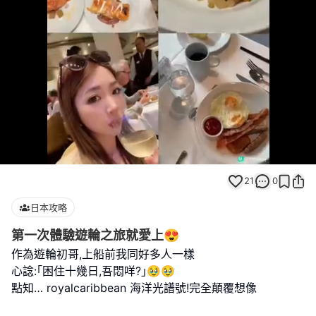
Loaded
:
Unmute
100.00%
21
0
日本攻略
第一次體驗遊輪之旅就愛上😍
作為遊輪初哥,上船前我同好多人一樣
心諗:｢困住十幾日,吾悶咩?｣🥹🥹
點知… royalcaribbean 海洋光譜號!完全顛覆想像