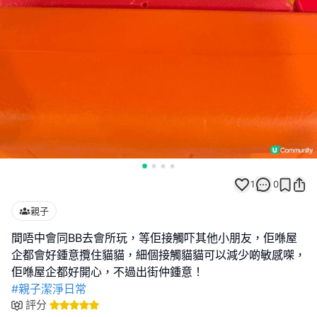
1
0
親子
間唔中會同BB去會所玩，等佢接觸吓其他小朋友，佢喺屋
企都會好鍾意攬住貓貓，細個接觸貓貓可以減少啲敏感㗎，
#親子潔淨日常
評分