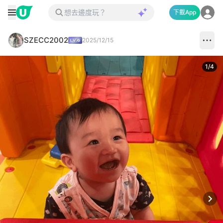
下載App
SZECC2002
2025/12/15
1
/
4
Next