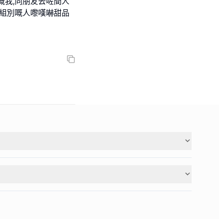
嘅我,同朋友去咗間人
同組別嘅人嚟嘆嚇甜品