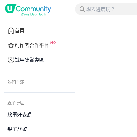
首頁
創作者合作平台
試用獎賞專區
熱門主題
親子專區
放電好去處
親子旅遊