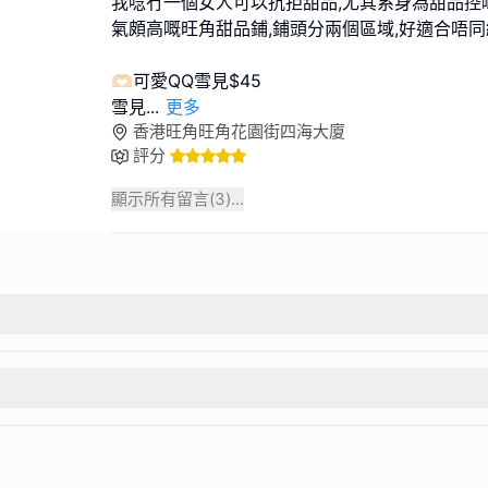
我唸冇一個女人可以抗拒甜品,尤其系身為甜品控
氣頗高嘅旺角甜品鋪,鋪頭分兩個區域,好適合唔
🫶🏻可愛QQ雪見$45
雪見
...
更多
香港旺角旺角花園街四海大廈
評分
顯示所有留言(
3
)...