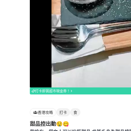
Loaded
:
100.00%
打卡即賞超市現金券！
香港攻略
打卡
食
甜品控出動🤤😋