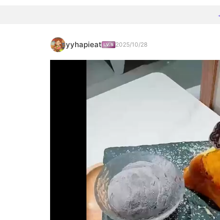
yyhapieat
2025/10/28