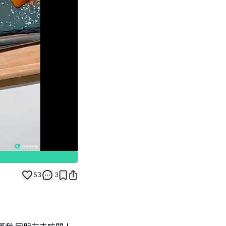
Unmute
53
3