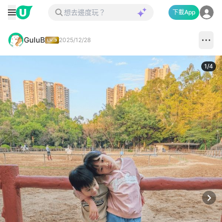
下載App
GuluB
2025/12/28
1
/
4
Next