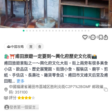
3
0
中國攻略
買
食
🛍⛩️甫田旅遊一定要到～興化府歷史文化街📸
甫田旅遊景點之一～興化府文化大街，街上兩旁有很多美食
小店、飲品店、歷史展覽館、街頭小食、服裝店、廟宇、剪
紙、手信店、長壽社、雜貨零食店、甫田市文峰天后宮及甫
田鞋
...
更多
中國福建省莆田市荔城区胜利北街C2P7%2BGMF 邮政编
码: 351100
評分
發表第一個留言...