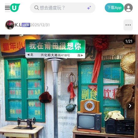
下載App
K.L
2025/12/31
1
/
21
Next