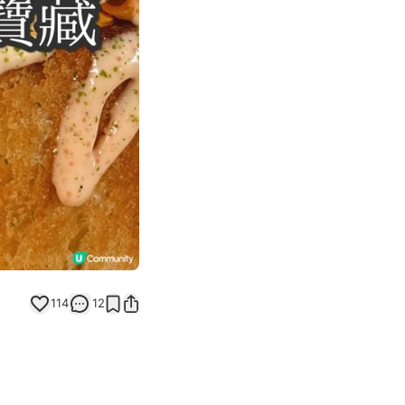
Next slide
114
12