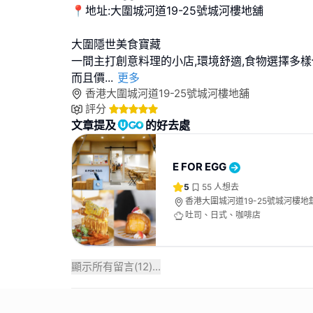
📍地址:大圍城河道19-25號城河樓地舖
大圍隱世美食寶藏
一間主打創意料理的小店,環境舒適,食物選擇多樣
而且價
...
更多
香港大圍城河道19-25號城河樓地舖
評分
文章提及
的好去處
E FOR EGG
5
55
人想去
香港大圍城河道19-25號城河樓地
吐司、日式、咖啡店
顯示所有留言(
12
)...