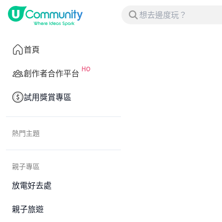
首頁
創作者合作平台
試用獎賞專區
熱門主題
親子專區
放電好去處
親子旅遊