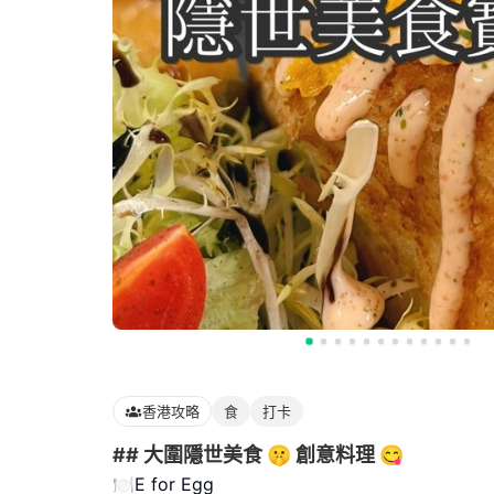
香港攻略
食
打卡
## 大圍隱世美食 🤫 創意料理 😋
🍽️E for Egg