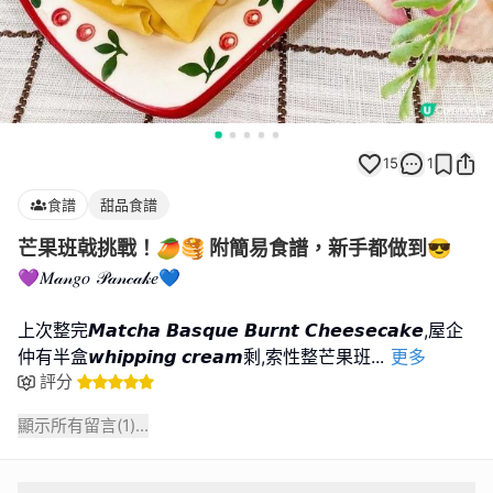
15
1
食譜
甜品食譜
芒果班戟挑戰！🥭🥞 附簡易食譜，新手都做到😎
💜𝑀𝒶𝓃𝑔𝑜 𝒫𝒶𝓃𝒸𝒶𝓀𝑒💙
上次整完𝙈𝙖𝙩𝙘𝙝𝙖 𝘽𝙖𝙨𝙦𝙪𝙚 𝘽𝙪𝙧𝙣𝙩 𝘾𝙝𝙚𝙚𝙨𝙚𝙘𝙖𝙠𝙚,屋企
仲有半盒𝙬𝙝𝙞𝙥𝙥𝙞𝙣𝙜 𝙘𝙧𝙚𝙖𝙢剩,索性整芒果班
...
更多
評分
顯示所有留言(
1
)...