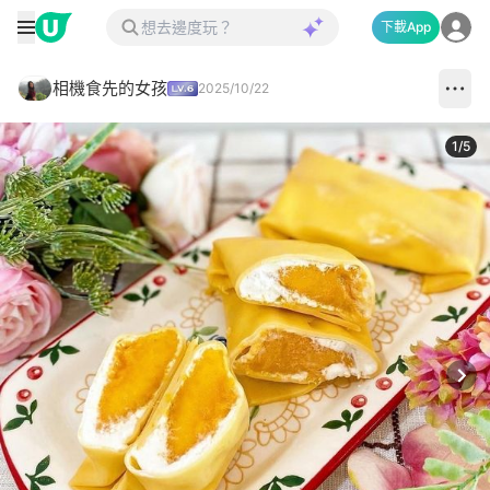
下載App
相機食先的女孩
2025/10/22
1
/
5
Next